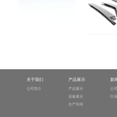
关于我们
产品展示
新
公司简介
产品展示
公
设备展示
行
生产车间