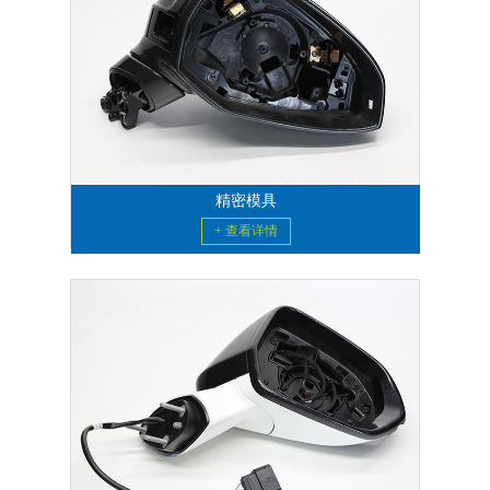
精密模具
+ 查看详情