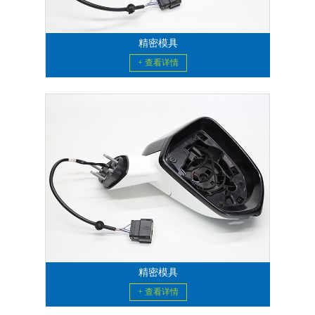
精密模具
+ 查看详情
精密模具
+ 查看详情