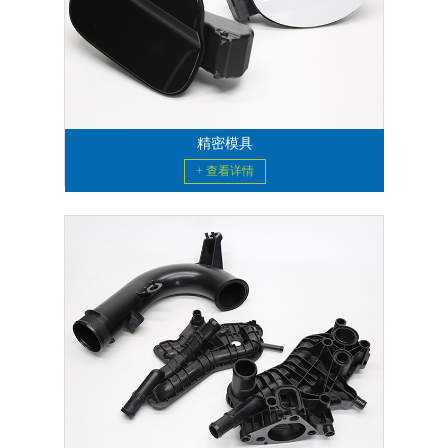
精密模具
+ 查看详情